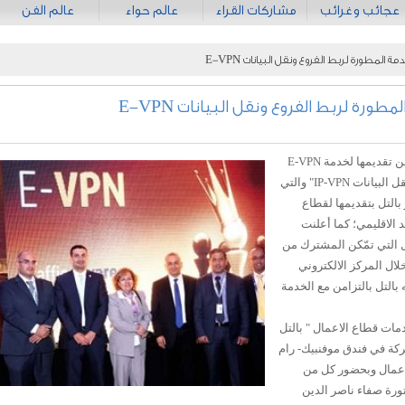
عجائب وغرائب
مشاركات القراء
عالم حواء
عالم الفن
المطورة لربط الفروع ونقل البيانات E-VPN
ورة لربط الفروع ونقل البيانات E-VPN
أعلنت شركة الاتصالات الفلسطينية بالتل عن تقديمها لخدمة E-VPN
"النسخة المطورة من خدمة ربط الفروع ونقل البيانات IP-VPN" والتي
بالتل بتقديمها لقطاع
د الاقليمي؛ كما أعلنت
ل التي تمّكن المشترك من
لال المركز الالكتروني
التل بالتزامن مع الخدمة
مات قطاع الاعمال " بالتل
كة في فندق موفنبيك- رام
اعمال وبحضور كل من
تورة صفاء ناصر الدين