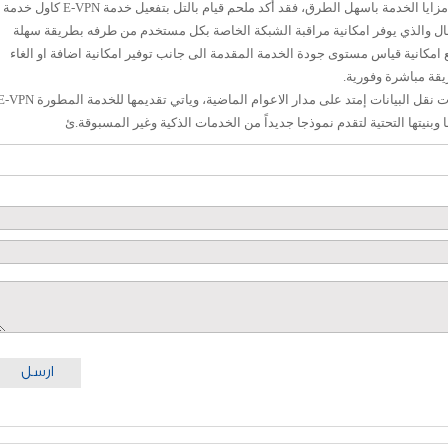
ولغاية تمكين المشتركين من الاستفادة من مزايا الخدمة باسهل الطرق، فقد أكد ملحم قيام بالتل بتفعيل خدمة E-VPN كاول خدمة
ال والذي يوفر امكانية مراقبة الشبكة الخاصة بكل مستخدم من طرفه بطريقة سهلة
 امكانية قياس مستوى جودة الخدمة المقدمة الى جانب توفير امكانية اضافة او الغاء
يقة مباشرة وفورية.
والجدير ذكره أنّ تميز بالتل في تقديم خدمات نقل البيانات إمتد على مدار الاعوام الماضية، وياتي تقديمها للخدمة المط
 وبنيتها التحتية لتقدم نموذجا جديداً من الخدمات الذكية وغير المسبوقة.ئ
ارسل