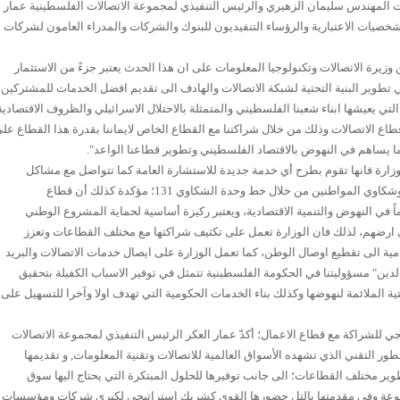
ات المهندس سليمان الزهيري والرئيس التنفيذي لمجموعة الاتصالات الفلسطينية عمار
لشخصيات الاعتبارية والرؤساء التنفيديون للبنوك والشركات والمدراء العامون لشركات
 وزيرة الاتصالات وتكنولوجيا المعلومات على ان هذا الحدث يعتبر جزءً من الاستثمار
طوير البنية التحتية لشبكة الاتصالات والهادف الى تقديم افضل الخدمات للمشتركين،
تي يعيشها ابناء شعبنا الفلسطيني والمتمثلة بالاحتلال الاسرائيلي والظروف الاقتصادية
 قطاع الاتصالات وذلك من خلال شراكتنا مع القطاع الخاص لايماننا بقدرة هذا القطاع عل
مما يساهم في النهوض بالاقتصاد الفلسطيني وتطوير قطاعنا الواعد".
ارة فانها تقوم بطرح أي خدمة جديدة للاستشارة العامة كما تتواصل مع مشاكل
الشركات بشكل مباشر وتتطلع على هموم وشكاوي المواطنين من خلال خط وحدة الشكاوي 131؛ مؤكدة كذلك أن قطاع
ً في النهوض والتنمية الاقتصادية، ويعتبر ركيزة أساسية لحماية المشروع الوطني
ى ارضهم، لذلك فان الوزارة تعمل على تكثيف شراكتها مع مختلف القطاعات وتعزز
مية الى تقطيع اوصال الوطن، كما تعمل الوزارة على ايصال خدمات الاتصالات والبريد
ن" مسؤوليتنا في الحكومة الفلسطينية تتمثل في توفير الاسباب الكفيلة بتحقيق
تحتية الملائمة لنهوضها وكذلك بناء الخدمات الحكومية التي تهدف اولا وآخرا للتسهيل على
جي للشراكة مع قطاع الاعمال؛ أكدّ عمار العكر الرئيس التنفيذي لمجموعة الاتصالات
ر التقني الذي تشهده الأسواق العالمية للاتصالات وتقنية المعلومات, و تقديمها
 مختلف القطاعات؛ الى جانب توفيرها للحلول المبتكرة التي يحتاج اليها سوق
موعة وفي مقدمتها بالتل حضورها القوي كشريك استراتيجي لكبرى شركات ومؤسسات