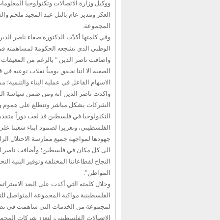
ووكيل وزارة الاتصالات وتكنولوجيا المعلوم
العكر ومدير عام بالتل عبد المجيد ملحم وا
المجموعة.
وفي كلمتها أكدّت الدكتورة صفاء ناصر الدين
الوطني الذي تشجعه الحكومة لمساهمته في ت
واضافت ناصر الدين " بالرغم من المعيقات ال
الصعبة الا اننا نحقق يومياً نقلات نوعية في
الاسهام الفاعل في عملية البناء والتنمية؛ 
واكدت ناصر الدين أنه ومن ضمن سياسة الوز
التكنولوجيا في فلسطين قد لعب دوراً متقدما
الفلسطيني، وتعزيزا لصمود ابناء شعبنا عل
جهودها لمواجهة جميع ممارسة الاحتلال الرا
الى كل مكان في فلسطين؛ وأضافت ناصر الدي
النجاح لقطاعاتنا المختلفة وتوفير البنية ال
المواطن".
وخلال كلمته التي أكدت على البعد الاستراتي
الفلسطينية مواكبة المجموعة المتواصل للتطو
لمجموعة من الخدمات التي ساهمت في تطوير
الاتصالات الفلسطيني، لتعزز شركات المج