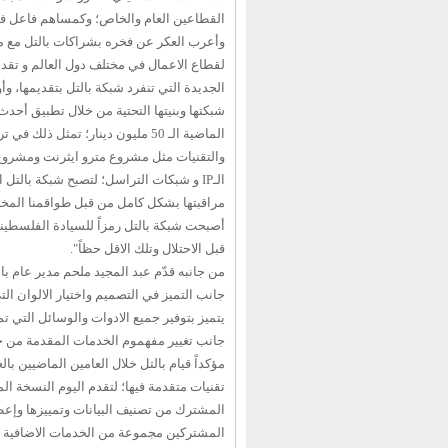
القطاعين العام والخاص؛ وكمساهم فاعل في
وأعرب العكر عن فخره بشراكات بالتل مع مج
لقطاع الاعمال في مختلف دول العالم و تقد
الجديدة التي تنفرد شبكة بالتل بتقديمها، وأو
شبكتها وبنيتها التحتية من خلال تطبيق أحدث
الماضية الـ 50 مليون دينار؛ تم
الـIP و شبكات التراسل؛ لتصبح شبكة بالت
مراقبتها بشكل كامل من قبل طواقمنا المخت
أصبحت شبكة بالتل رمزاً للسيادة الفلسطينية
قبل الاحتلال وتلك الاقل حظاً".
من جانبه قدّم عبد المجيد ملحم مدير عام بال
جانب التميز في التصميم واختيار الالوان الت
يتميز بتوفير جميع الادوات والوسائل التي ت
جانب تغيير مفهموم الخدمات المقدمة من خدم
المشترك من تصنيف البيانات وتمييزها وإعطائها
المشتركين مجموعة من الخدمات الاضافية مث