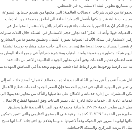
 مشاريع تطوير البيئة الاستثمارية في فلسطين.
موعة من كبرى شركات الاتصالات العالمية؛ التي مكنتها من تقديم خدماتها المتنوعة
يم سعات عالية عبر شبكتها بأفضل الاسعار؛ اضافة الى اطلاق مجموعة من الخدمات
ضح العكر انّ هذا التميز بالخدمات جاء نتيجة لالتزام بالتل بالاستثمار المتواصل في
 التقنيات فيها؛ وأضاف العكر" لقد تجاوز حجم الاستثمار في الشبكة خلال الثلاث سنوات
ثل ذلك في تركيز الاستثمار في شبكة الألياف الضوئية بصورة أشمل، وتطبيق مجموعة من المشاريع
والتقنيات مثل مشروع مترو ايثرنت ومشروع تقصير المسافات shortening the local loop الى جانب تنفيذ مشاريع توسعة لشبكة
ل اليوم شبكة متطورة ومضمونة وآمنة بامتياز، ومنتشرة جغرافياً في جميع انحاء الوطن مع
صة لضمان تقديم الخدمات وفق أعلى معايير الجودة العالمية؛ والاهم من ذلك فقد
 على ارضنا ووجودها يعزز ارتباط ابناء شعبنا بهويتهم وتحديداً في المناطق المهددة م
تل شرحاً تقديمياً عن محاور الحُلة الجديدة لخدمات قطاع الاعمال؛ أوضح خلاله أنه إلى
ي تعبر عن المهنية العالية في تقديم الخدمة؛ فإنّ العصر الجديد لخدمات قطاع الاعمال
مكن المشترك من إدارة خدماته و الاطلاع على تفاصيلها والتأكد من معايير تقديمها؛ الى
ات عادية الى خدمات ذكية قادرة على تمييز البيانات وفق اهميتها لقطاع الاعمال،
مؤكداً قيام بالتل خلال العامين الماضيين بالعمل على تطوير خدمة IP-VPN واضافة مجموعة من المزايا الجديدة عليها وتطبيق
تقنيات متقدمة فيها؛ لتقدم اليوم النسخة المطورة من الخدمة " E-VPN" كخدمة نوعية على المستوى الاقليمي والتي تتميز بتمكين
 اولوية المرور عبر الشبكة وفقاً لاهميتها له وبما يتلاءم مع احتياجاته؛ كما انها تمنح
ل الانترنت المركزي والشبكة الاحتياطية.