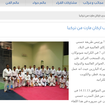
عجائب وغرائب
مشاركات القراء
عالم حواء
عالم الفن
ب اركان مارت من تركيا
اركان مارت من تركيا
بدعوى من المدرب الخبير حسني عرار دان 7 ورئيس طريقة حسني
ي العالمية في البلاد.
حضر المدرب والخبير التركي مارت اركان دان 7 في الكراتيه شوتوكان،
رف للمنتخب التركي على
ن الجوائز العالمية والدولية
براء البارزين حيث انه عمل
ودية، قطر، والكويت
راتيه.
افتتح اول ايام المعسكر التدريبي يوم الخميس الموافق 14.11.13 في
يب من قبل المدرب حسني
ن عن سروره في هذا اللقاء