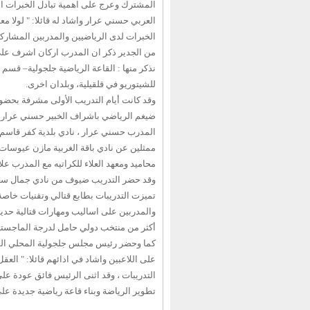
المشترك وعرج على اهمية تبادل الخبرات ال
العربي حسني عرار واشاد له قائلا: " لولا 
الخبرات لدى الرياضيين والمدربين المشاركين
نذكر منها : القاعة الرياضية جلجولية– قسم
للشيتوريو في قلقيلية، وبلدان اخرى.
وقد كانت أيام التدريب الأولى مشرفة بحضور
ضيغم الرياضي باشراف الخبير حسني عرار ، 
المدرب حسني عرار ، نادي بلدية كفر قاسم، 
ممثلين عن نادي باقة الغربية مازن عيوسات
محاميد ومعهد العلاء للكراتيه مع المدرب علاء
وقد حضر التدريب ضيوف من نادي جمال سع
تميزت التدريبات بطابع قتالي وتقنيات خاصة 
والمدربين على اساليب ومهارات قتالية حديثة
أكثر من منتخب دولي حامل لدرجة الماجستير 
كما وحضر رئيس مجلس جلجولية المحلي السيد
على اللاعبين واشاد في ادائهم قائلا: " العق
التدريبات ، وقد اثنى الرئيس فائق عودة 
تطوير الرياضة وبناء قاعة رياضية جديدة على