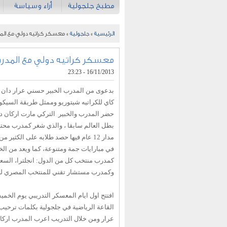
مطبخ جلجولية
أراء وسياسة
الرئيسية
»
جلجولية
» معسكر كراتيه دولي مع المدر
معسكر كراتيه دولي مع المدرب 
16/11/2013 - 23:23
كاي للكراتيه شيتوريو وممثل طريقة السيكوكا
بطل العالم سابقا ، والذي شغر كمدرب محت
مدار 12 عام فيها حصد طلابه على الكثير م
في مبارايات جمة ومتنوعة، كما ويعد من الخ
كمدرب منتخب كل من الدول: انجلترا، السع
وكمدرب مستشار تقني للمنتخب المصري للك
القاعة الرياضية في جلجولية بكلمات ترح
عرار ومن خلال التدريب اعرب المدرب اركا