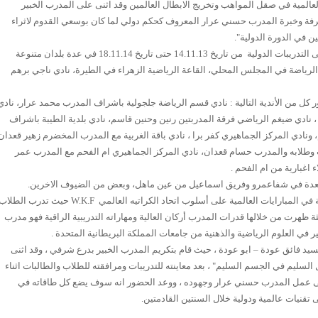
عالمية في صقل المواهب وتخريج الابطال العالمين وقد اثنى على المدرب الخبير
معرفة وخبرة المدرب حسني عرار المعروف كحكم دولي لما كان بوسعي القدوم لاثراء
 في الدورة الدولية".
من الجدير ذكر ان المدرب اركان اشرف على التدريبات الدولية من تاريخ 14.11.13 حتى تاريخ 18.11.14 في عدة بلدان متنوعة
 الرياضة في المجلس المحلي، القاعة الرياضية الزهراء في الطيرة، نادي ناجي برهم
 كل من الأندية التالية : نادي قسم الرياضة جلجولية باشراف المدرب محمد عرار، نادي
نادي ضيغم الرياضي فرقة المدربتين رنين وحنين قاسم، نادي بلدية الطيبة باشراف
ونادي المركز الجماهيري كفر برا ، نادي باقة الغربية مع المدرب المخضرم زهير قعدان
 وطلابه والمدرب حسام قعدان، نادي المركز الجماهيري ام الفحم مع المدرب عمر
 اغبارية من ام الفحم .
دة في شفاعمرو وفريق اسماعيل من عين ماهل، وبعض من الضيوف الاخرين.
في المبارايات العالمية على أسلوب اتحاد الكراتيه العالمي
W.K.F
حيث تدرب الطلاب
 ظهرت من خلالها قدرات المدرب أركان العالية ومهاراته التدريبية الراقية فهو مدرب
في العلوم الرياضية والذهنية من جامعات المملكة البريطانية المتحدة .
 فائق عودة – ابو عودة ، حيث قام بتكريم المدرب الخبير بدرع شرفي ، وقد اثنى
ل السليم في الجسم السليم" ، بعد معاينته للتدريبات ومرافقته للطلاب والطالبات اثناء
على عمل المدرب حسني عرار وجهوده ، ووعد الحضور انه سوف يضع كل طاقاته في
 تقنيات عالمية ودولية خلال السنتين القادمتين.