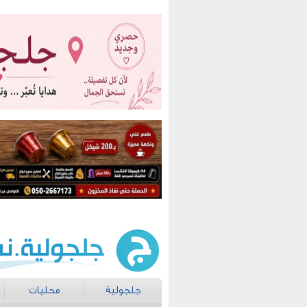
جلجولية
محليات