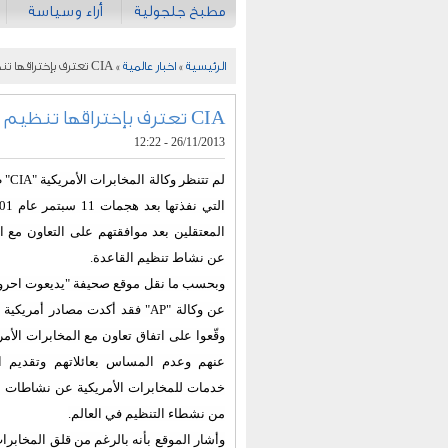
مطبخ جلجولية
أراء وسياسة
الرئيسية
»
اخبار عالمية
» CIA تعترف بإختراقها تنظيم القاعدة
CIA تعترف بإختراقها تنظيم القاعدة
26/11/2013 - 12:22
لم تت
المعتقلين بعد موافقتهم على التعاون مع 
عن نشاط تنظيم القاعدة.
وبحسب ما نقل موقع صحيفة "يديعوت احرونوت
عن وكالة "AP" فقد أكدت مصادر أم
وقّعوا على اتفاق تعاون مع المخابرات الأمر
عنهم وعدم المساس بعائلاتهم وتقديم ال
خدمات للمخابرات الأمريكية عن نشاطات لت
من نشطاء التنظيم في العالم.
وأشار الموقع بأنه بالرغم من قلق المخابرا