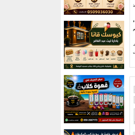
ذ
اء
م
،
ت