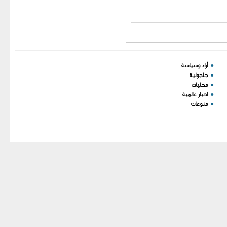
You have an error in your
أراء وسياسة
●
SQL syntax; check the
جلجولية
●
manual that corresponds to
محليات
●
اخبار عالمية
●
your MariaDB server
منوعات
●
version for the right syntax
to use near ')) order by
`order` ASC' at line 1