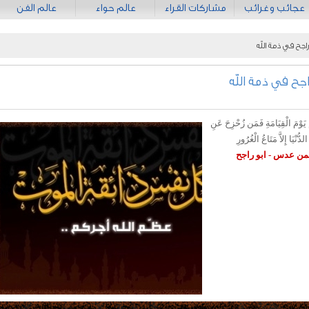
عجائب وغرائب
مشاركات القراء
عالم حواء
عالم الفن
اجح في ذمة الله
جح في ذمة الله
ْ يَوْمَ الْقِيَامَةِ فَمَن زُحْزِحَ عَنِ
لدُّنْيَا إِلاَّ مَتَاعُ الْغُرُورِ
حمن عدس - ابو راجح