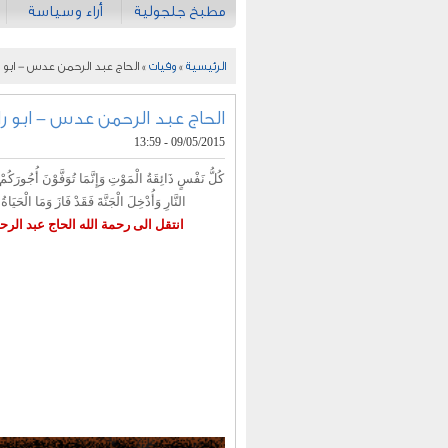
مطبخ جلجولية
أراء وسياسة
الرئيسية
»
وفيات
» الحاج عبد الرحمن عدس - ابو ر
الحاج عبد الرحمن عدس - ابو را
09/05/2015 - 13:59
كُلُّ نَفْسٍ ذَائِقَةُ الْمَوْتِ وَإِنَّمَا تُوَفَّوْنَ أُجُورَكُم
النَّارِ وَأُدْخِلَ الْجَنَّةَ فَقَدْ فَازَ وَمَا الْحَيَاةُ ا
انتقل الى رحمة الله الحاج عبد الر