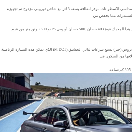
وتمتلك سيارة بي ام دبليو M4 GTS محرك سداسي الاسطوانات موفر للطاقة بسعة 3 لتر مع شاحن توربيني مزدوج تم تجهيزه
السلندرات مما يخفض من
درجة حرارتهم لأقل من 25 درجة مئوية، يولد هذا المحرك قوة 493 حصان (500 حصان أوروبي PS) و 600 نيوتن.متر من عزم
يتصل محرك هذه السيارة الجديدة بصندوق تروس (جير) بسبع سرعات ثنائي التعشيق (M DCT) الذي يمكن هذه السيارة الرياضية