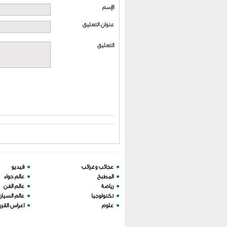
الإسم
عنوان التعليق
التعليق
●
عجائب وغرائب
●
فيديو
●
المطبخ
●
عالم حواء
●
رياضة
●
عالم الفن
●
تكنولوجيا
●
عالم السيار
●
علوم
●
اعراس القري