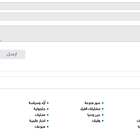
ارسل
●
صور منوعة
●
أراء وسياسة
●
مشاركات القراء
●
جلجولية
●
دين ودنيا
●
محليات
ات
●
وفيات
●
اخبار عالمية
ة
●
منوعات