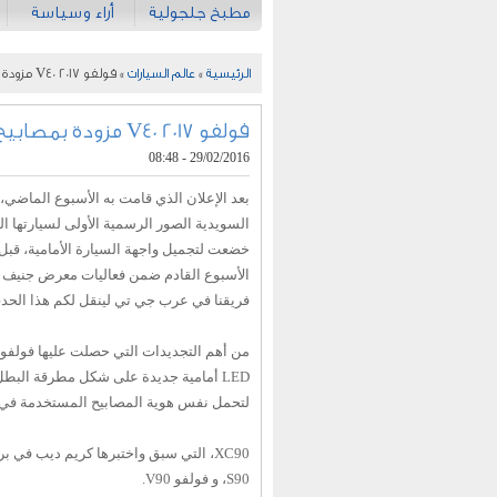
مطبخ جلجولية
أراء وسياسة
الرئيسية
»
عالم السيارات
» فولفو V40 2017 مزودة بمصابيح أمامية على شكل مطرقة Thor
فولفو V40 2017 مزودة بمصابيح أمامية على شكل مطرقة Thor
29/02/2016 - 08:48
بعد الإعلان الذي قامت به الأسبوع الماضي
خضعت لتجميل واجهة السيارة الأمامية، قبل أ
الأسبوع القادم ضمن فعاليات معرض جنيف 
فريقنا في عرب جي تي لينقل لكم هذا الحدث
لتحمل نفس هوية المصابيح المستخدمة في 
XC90، التي سبق واختبرها كريم ديب في بر
S90، و فولفو V90.