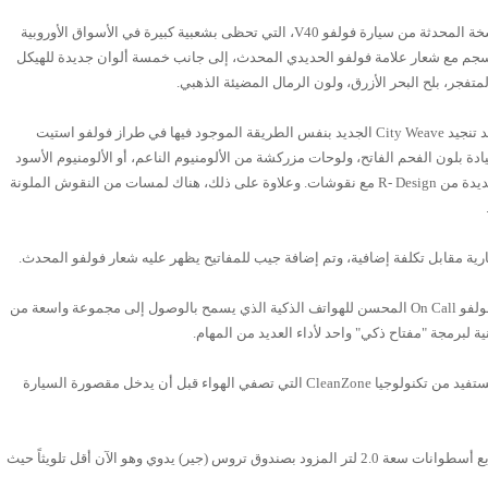
ومن ضمن التعديلات التي حصلت عليها النسخة المحدثة من سيارة فولفو V40، التي تحظى بشعبية كبيرة في الأسواق الأوروبية
سجم مع شعار علامة فولفو الحديدي المحدث، إلى جانب خمسة ألوان جديدة للهيكل
لمتفجر، بلح البحر الأزرق، ولون الرمال المضيئة الذهبي.
وبالانتقال إلى مقصورة فولفو V40 2017 نجد تنجيد City Weave الجديد بنفس الطريقة الموجود فيها في طراز فولفو استيت
لقيادة بلون الفحم الفاتح، ولوحات مزركشة من الألومنيوم الناعم، أو الألومنيوم الأسود
الشبكي أو ستيلث ألومنيوم، وألواح أفقية جديدة من R- Design مع نقوشات. وعلاوة على ذلك، هناك لمسات من النقوش الملونة
تتوفر على سيارة فولفو V40 2017 تطبيق فولفو On Call المحسن للهواتف الذكية الذي يسمح بالوصول إلى مجموعة واسعة من
ة لبرمجة "مفتاح ذكي" واحد لأداء العديد من المهام.
وبالإضافة إلى ذلك، فإن فولفو V40 2017 تستفيد من تكنولوجيا CleanZone التي تصفي الهواء قبل أن يدخل مقصورة السيارة
وأخيرا، تم تحسين محرك D2 تيربو ديزل بأربع أسطوانات سعة 2.0 لتر المزود بصندوق تروس (جير) يدوي وهو الآن أقل تلويثاً حيث