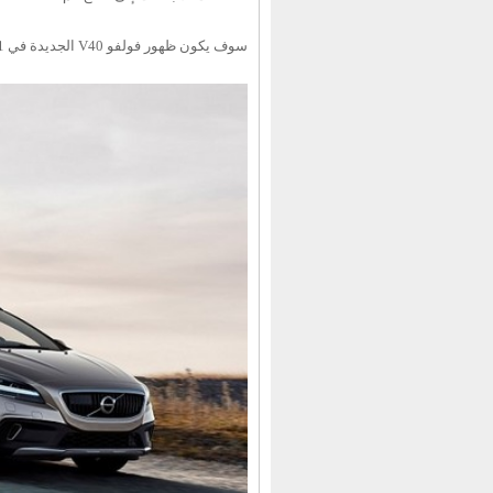
سوف يكون ظهور فولفو V40 الجديدة في 1 مارس ضمن فعاليات معرض جنيف للسيارات حيث ستعرض شقيقتها فولفو V90 أيضاً.