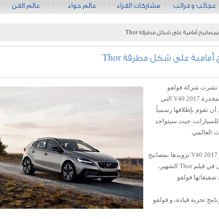
عجائب وغرائب
مشاركات القراء
عالم حواء
عالم الفن
، نشرت شركة فولفو
السويدية الصور الرسمية الأولى لسيارتها المحدرة V40 2017 التي
ن تقوم بإطلاقها رسمياً
للسيارات، حيث سيتواجد
 العالمي.
من أهم التجديدات التي حصلت عليها فولفو V40 2017 تزويدها بمصابيح
LED أمامية جديدة على شكل مطرقة البطل في فيلم Thor الشهير،
شقيقاتها فولفو
نامج تجربة قيادة، و فولفو