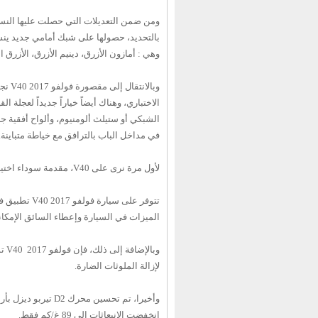
بالتحديد، حصولها على شبك أمامي جديد ين
وهي : أمازون الأزرق، دينيم الأزرق، الأزرق ا
الاختباري، وهناك أيضاً خياراً جديداً لعجلة ا
في مداخل الباب بالترافق مع خياطة متباينة.
لأول مرة نرى على V40، مقدمة سوداء اختيارية مقابل تكلفة إضافية، وتم إضافة جيب للمفاتيح يظهر عليه شعار فولفو المحدث.
الميزات في السيارة وإعطاء السائق الإمكاني
لإزالة الملوثات الضارة.
انخفضت الانبعاثات إلى 89 غ/كم فقط.