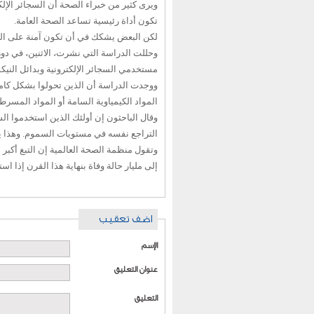
ويرى كثير من خبراء الصحة أن السجائر الإلكت
تكون أداة رئيسية تساعد الصحة العامة.
لكن البعض يشكك في أن تكون آمنة على المد
وحللت الدراسة التي نشرت، الاثنين، في دور
مستخدمي السجائر الإلكترونية وبدائل النيك
ووجدت الدراسة أن الذين تحولوا بشكل كامل 
المواد الكيمياوية السامة أو المواد المسرطن
وقال الباحثون إن أولئك الذين استخدموا السج
التراجع نفسه في مستويات السموم. وهذا يؤ
وتقول منظمة الصحة العالمية إن التبغ أكبر
إلى مليار حالة وفاة بنهاية هذا القرن إذا استمرت ال
اضف تعقيب
الإسم
عنوان التعليق
التعليق