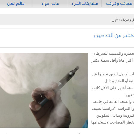
عجائب وغرائب
مشاركات القراء
عالم حواء
عالم الفن
كثير من التدخين
 بكثير من التدخين
الخطرة والمسببة للسرطان
ثر أماناً وأقل سمية بكثير
 أو بول الذين تحولوا عن
ة أو العلاج ببدائل
 لستة أشهر على الأقل كانت
دخين.
 والصحة العامة في جامعة
وا الدراسة: "دراستنا تضيف
كترونية وبدائل النيكوتين
 الخطر المصاحب لاستخدامها