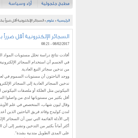
مطبخ جلجولية
أراء وسياسة
الرئيسية
»
علوم
» السجائر الإلكترونية أقل ضرراً ب
السجائر الإلكترونية أقل ضرراً
08/02/2017 - 08:21
أفادت نتائج دراسة تحلل مستويات المواد 
في الجسم أن استخدام السجائر الإلكترونية أك
من تدخين سجائر التبغ العادية.
ووجد الباحثون أن مستويات السموم في لعاب
تدخين السجائر العادية إلى السجائر الإلكتروني
النيكوتين مثل العلكة أو ملصقات النيكوتين
أقل بكثير من مستوياتها لدى من واصلوا الت
وقال ليون شهاب، المتخصص في علم الأوبئة
لندن كوليدج وقائد فريق الباحثين الذين أعد
إلى الأدلة القائمة التي تبين أن السجائر الإل
أكثر أماناً بكثير من التدخين وتشير إلى أن
على المدى الطويل متدنية بشدة".