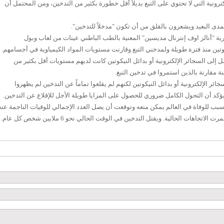
رونية التي لا تحتوي على التبغ بديلاً أقل خطورة بكثير من التدخين، ومن المحتمل أن
ى البعيد ويشعرون بالقلق من أن تكون "مدخلاً للتدخين".
ية "أنالز اوف إنترنال مديسين" المعنية بالطب الباطني عينات من لعاب وبول
وتين منذ فترة طويلة ولمدخني التبغ وقارنت مستويات المواد الكيمياوية في أجسامهم.
إلى السجائر الإلكترونية أو بدائل النيكوتين كانت لديهم مستويات أقل بكثير من
ة مقارنة بالذين استمروا في تدخين التبغ.
ائر الإلكترونية أو بدائل النيكوتين لكنهم لم يقلعوا تماماً عن التدخين لم يظهروا
كد أن التحول الكامل ضروري للحصول على المزايا طويلة الأجل للإقلاع عن التدخين.
 سبب للوفاة في العالم يمكن منعه وتوقعت أن يصل العدد الإجمالي للوفيات الناجمة عنه
اتجاهات الحالية. ويقتل التدخين في الوقت الحالي نحو 6 ملايين شخص كل عام.