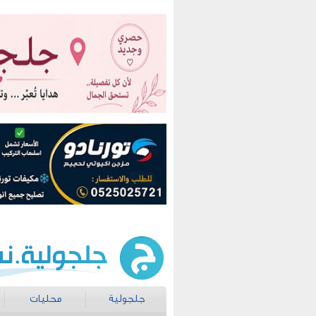
جلجولية
محليات