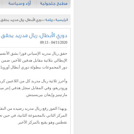
مطبخ جلجولية
أراء وسياسة
الرئيسية
»
رياضة
» دوري الأبطال: ريال مدريد يحقق ف
دوري الأبطال: ريال مدريد يحقق ف
04/11/2020 - 09:13
حقق ريال مدريد الإسباني فوزا بشق الأنفس
الإيطالي بثلاثية مقابل هدفين للأخير، ضمن أ
دور المجموعات ببطولة دوري أبطال أوروبا.
وأحرز ثلاثية ريال مدريد كل من اللاعبين ك
ورودريغو، وفي المقابل سجل هدفي إنتر ميلا
مارتينيز وإيفان بيريسيتش.
المركز الثاني بالمجموعة الثانية، في حين تج
نقطتين وهو يقبع بالمركز الأخير.