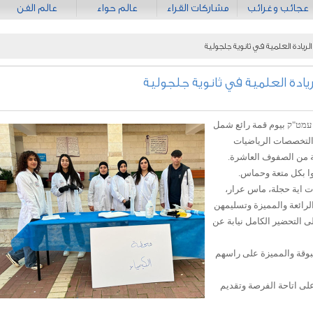
عجائب وغرائب
مشاركات القراء
عالم حواء
عالم الفن
لريادة العلمية في ثانوية جلجولية
يادة العلمية في ثانوية جلجولية
ة עמט"ק بيوم قمة رائع شمل
التخصصات الرياضيات
مية من الصفوف العاشرة.
ا بكل متعة وحماس.
 اية حجلة، ماس عرار،
رائعة والمميزة وتسليمهن
لى التحضير الكامل نيابة عن
بوقة والمميزة على راسهم
على اتاحة الفرصة وتقديم