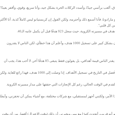
لاق، ألعب برأسي جيدًا، وأسدد الركلات الحرة بشكل جيد، وأنا سريع، وقوي، وأقفز بعيدًا".
ادونا، فأنا أسمع ذلك وأحترمه، ولكن القول إن كريستيانو ليس كاملاً كذبة، أنا الأكثر
من كل قلبي".
وأوضح نجم النصر السعودي: "الناس يركزون بشكل كبير على تسجيل 1000 هدف، وأعلم أن هذا خطأي، لكن الناس لا يقدرون
وواصل: "أسجل الكثير من الأهداف، ولكن لا يقدر الناس قيمة أهدافي، بل يقولون فقط يتبقى 85 هدفًا آخر، لا أحب هذا، يجب أن
وأكمل: "إذا سجلت 920 أو 930 هدفًا، فأنا الأفضل في التاريخ في تسجيل الأهداف. إذا وصلت إلى 1000 هدف، فهذا رائع للغاية. ولك
ة القدم في الوقت الحالي، رغم كل الإنجازات التي حققها على مدار مسيرته الكروية.
ا الأمر، ولكنني أجهز لمستقبلي، مع شركات مختلفة، مع أشياء يمكن أن تحفزني، وأيضًا
لم أنه قريب، أتحدث كثيرًا مع بيبي ويخبرني أن ذلك (وقت الاعتزال) أفضل من أي وقت