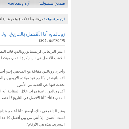
مطبخ جلجولية
أراء وسياسة
الرئيسية
»
رياضة
» رونالدو: أنا الأفضل بالتاريخ.. ولا 
رونالدو: أنا الأفضل بالتاريخ.. ول
04/02/2025 - 13:27
اعتبر البرتغالي كريستيانو رونالدو، قائد ال
اللاعب الأفضل في تاريخ كرة القدم، مؤكدا أن
وأجرى رونالدو، مقابلة مع الصحفي إيدو أجير
الإسبانية، تزامنًا مع عيد ميلاده الأربعين، وا
تحدث فيها عن العديد من الأمور.
أكد رونالدو، ، عدة مرات خلال المقابلة أنه 
القدم، قائلًا: "أنا الأفضل في التاريخ؟ أعتقد 
وعن الدافع في ذلك، أوضح: "أنا أعظم هداف 
لست أعسرًا
اليسرى، هذه هي الأرقام".