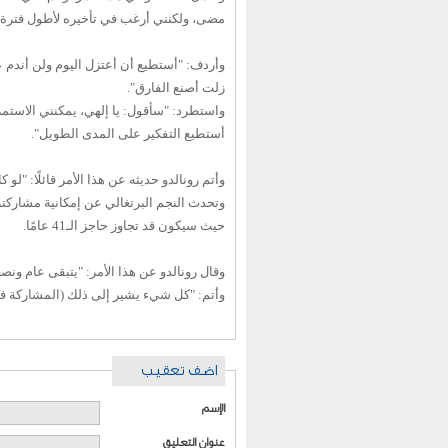
مضى، ولكنني أرغب في تأخيره لأطول فترة ممكنة، 
وأردف: "أستطيع أن أعتزل اليوم ولن أندم ع
زلت أصنع الفارق".
واستطرد: "سأقول: يا إلهي، يمكنني الاستمر
أستطيع التفكير على المدى الطويل".
وأتم رونالدو حديثه عن هذا الأمر قائلًا: "لو كان شخص آخ
حيث سيكون قد تجاوز حاجز الـ41 عامًا.
وقال رونالدو عن هذا الأمر: "يتبقى عام ونص
وأتم: "كل شيء يشير إلى ذلك (المشاركة في 
اضف تعقيب
الإسم
عنوان التعليق