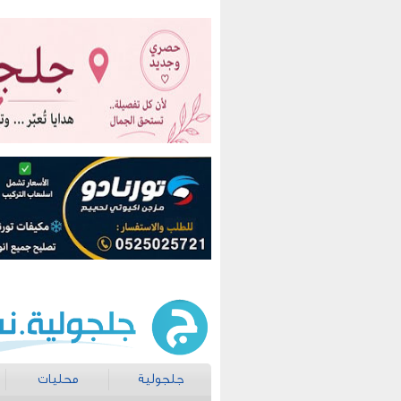
جلجولية
محليات