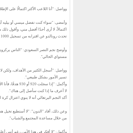
وواصل: "أنا اللاعب الأكثر اكتمالًا على الإط
وأمضى: "سواء كنت تفضل ميسي أو بيليه أو مار
اكتمالاً، لا أرى أحدًا أفضل مني، وأقول ذلك 
تحدث رونالدو عن اقترابه من تسجيل 1000 هدف في مسيرته الكروية، حيث سجل 923 هدفًا قبل أن يكمل عامه الـ40.
مستواي الحالي".
تسير الأمور بشكل طبيعي".
لا أعرف ما إذا كنت سأصل إلى هناك".
أكد النجم البرتغالي أنه لا ينوي اعتزال كر
وعن ذلك، أفاد "الدون": "لا أستطيع تخيل هذ
من خلال مساعدة المجتمع والشباب".
وأكمل: "لا أفكر في هذا الأمر، رغم أنني أع