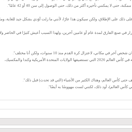
حتى لا يمكنني تأخيره أكثر من ذلك، حتى الوصول إلى سن 40 أو 42 عامًا".
لى ذلك على الإطلاق، ولكن سيكون هذا عارًا، لأنني ما زلت أؤدي بشكل جيد للغاية، وما
ار في صنع الفارق لمدة عام أو عامين آخرين، ولهذا السبب أعيش كثيرًا في الحاضر ولا
ر في مكاني، لاعتزال كرة القدم منذ 10 سنوات، ولكن أنا مختلف".
وتحدث النجم البرتغالي عن إمكانية مشاركته في كأس العالم 2026 التي تستضيفها الولايات المتحدة الأمريكية وكندا والمكسيك،
ف حتى كأس العالم، وهناك الكثير من الأشياء (التي قد تحدث) قبل ذلك".
كأس العالم)، أود ذلك، لكنني لست مهووسًا به أيضًا".