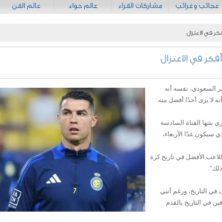
عجائب وغرائب
مشاركات القراء
عالم حواء
عالم الفن
أفكر في الاعتزال
ا أفكر في الاعتزال
نصر السعودي، نفسه أنه
ه لا يرى أحدًا أفضل منه.
ي بثتها القناة السادسة
لذي سيكون غدًا الأربعاء،
اللاعب الأفضل في تاريخ كرة
ذلك".
في التاريخ، ورغم أنني
، إلا أنني من بين أفضل 10 هدافين في التاريخ بالقدم