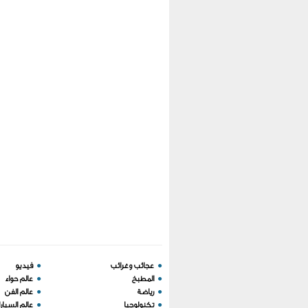
●
عجائب وغرائب
●
فيديو
●
المطبخ
●
عالم حواء
●
رياضة
●
عالم الفن
●
تكنولوجيا
●
عالم السيار