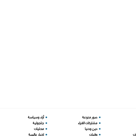
●
صور منوعة
●
أراء وسياسة
●
مشاركات القراء
●
جلجولية
●
دين ودنيا
●
محليات
ات
●
وفيات
●
اخبار عالمية