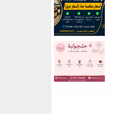
You have an error in your
SQL syntax; check the
manual that corresponds to
your MariaDB server