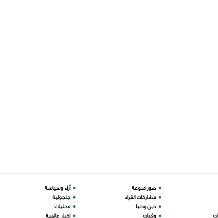
●
صور منوعة
●
أراء وسياسة
●
مشاركات القراء
●
جلجولية
●
دين ودنيا
●
محليات
ات
●
وفيات
●
اخبار عالمية