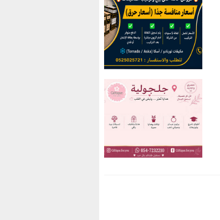
You have an error in your
SQL syntax; check the
manual that corresponds to
your MariaDB server