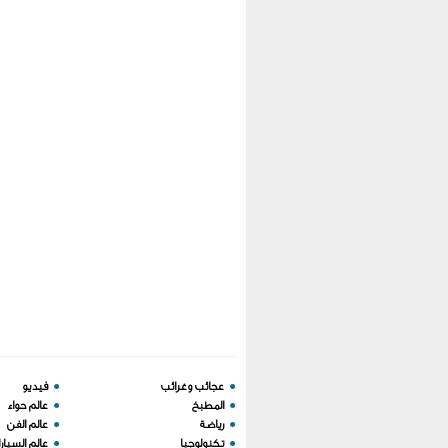
●
عجائب وغرائب
●
فيديو
●
المطبخ
●
عالم حواء
●
رياضة
●
عالم الفن
●
تكنولوجيا
●
عالم السيار