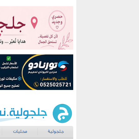
جلجولية
محليات