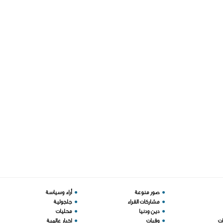
●
صور منوعة
●
أراء وسياسة
●
مشاركات القراء
●
جلجولية
●
دين ودنيا
●
محليات
ات
●
وفيات
●
اخبار عالمية