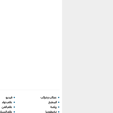
●
عجائب وغرائب
●
فيديو
●
المطبخ
●
عالم حواء
●
رياضة
●
عالم الفن
●
تكنولوجيا
●
عالم السيار