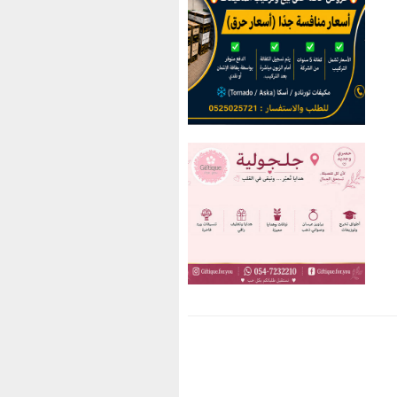
You have an error in your
SQL syntax; check the
manual that corresponds to
your MariaDB server