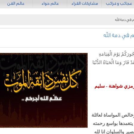
عجائب وغرائب
مشاركات القراء
عالم حواء
عالم الفن
 في ذمة الله
 في ذمة الله
جُورَكُمْ يَوْمَ الْقِيَامَةِ
 فَازَ وَمَا الْحَيَاةُ الدُّنْيَا
رمزي شواهنة - سليم
خالص المواساة لعائلة
يتغمدها بواسع رحمته
صبر والسلوان انا لله