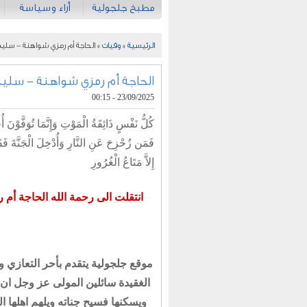
مطبخ جلجولية
أراء وسياسة
الرئيسية
»
وفيات
» الحاجة أم رمزي شواهنة - سليم
الحاجة أم رمزي شواهنة - سليم
23/09/2025 - 00:15
كُلُّ نَفْسٍ ذَائِقَةُ الْمَوْتِ وَإِنَّمَا تُوَفَّوْنَ أُ
فَمَن زُحْزِحَ عَنِ النَّارِ وَأُدْخِلَ الْجَنَّةَ فَقَدْ
إِلاَّ مَتَاعُ الْغُرُورِ
انتقلت الى رحمة الله الحاجة أم 
موقع جلجولية يتقدم بأحر التعازي و
الغقيدة سائلين المولى عز وجل ان 
ويسكنها فسيح جناته ويلهم اهلها ال