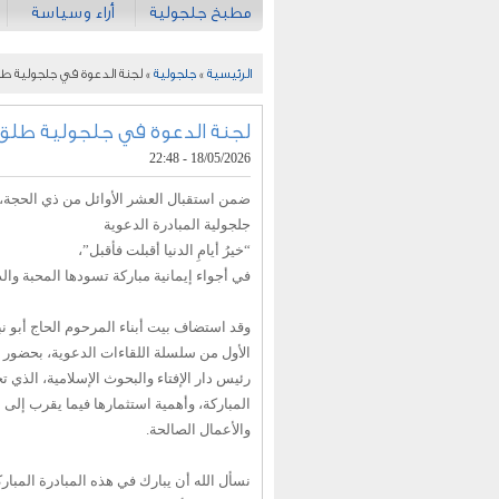
مطبخ جلجولية
أراء وسياسة
الرئيسية
»
جلجولية
» لجنة الدعوة في جلجولية طل
لجنة الدعوة في جلجولية طلق 
18/05/2026 - 22:48
ضمن استقبال العشر الأوائل من ذي الحجة،
جلجولية المبادرة الدعوية
“خيرُ أيامِ الدنيا أقبلت فأقبل”،
في أجواء إيمانية مباركة تسودها المحبة وال
وقد استضاف بيت أبناء المرحوم الحاج أبو نب
الأول من سلسلة اللقاءات الدعوية، بحضور ف
رئيس دار الإفتاء والبحوث الإسلامية، الذي 
المباركة، وأهمية استثمارها فيما يقرب إلى 
والأعمال الصالحة.
نسأل الله أن يبارك في هذه المبادرة المبارك