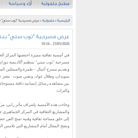
مطبخ جلجولية
أراء وسياسة
الرئيسية
»
جلجولية
» عرض مسرحية "ثوب ستي" بتن
عرض مسرحية "ثوب ستي" بتنظي
23/05/2026 - 19:16
في أمسية ثقافية مميزة احتضنها المركز ال
مسرحية "ثوب ستي" بتنظيم أكاديمية دوزان 
وتقديم مسرح أجيال – طمرة والممثلين المب
سويدان، وطلال عواد، وتقني صوت : معتز
بين مشاهده رسائل إنسانية دافئة مستوحاة م
والتراث.
وجاءت هذه الأمسية بإشراف مآثر رابي، مركّ
والمشاريع الثقافية في المركز الجماهيري جل
إلى خلق مساحة ثقافية وفنية تمنح الفن حض
وتفتح المجال أمام المشاريع التي تلامس الن