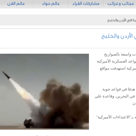
عجائب وغرائب
مشاركات القراء
عالم حواء
عالم الفن
ة في الأردن والخليج
الأردن والخليج
ت واسعة بالصواريخ
عد العسكرية الأميركية
ميركية استهدفت مواقع
وأوضح الحرس الثوري أن عملياته طالت 21 هدفا في قواعد جوية
 في البحرين، وقاعدة علي
ن.
ـ"الاعتداءات الأميركية"