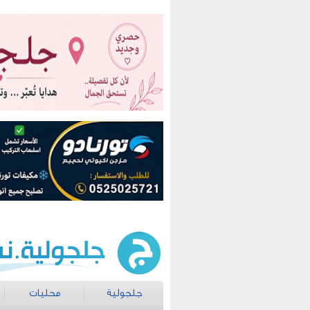
جلجولية
محليات