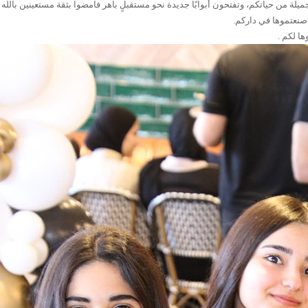
جميلة من حياتكم، وتفتحون أبوابًا جديدة نحو مستقبلٍ باهر فامضوا بثقة مستعينين بالله
 صنعتموها في داركم.
ا لكم .