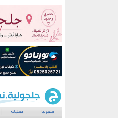
جلجولية
محليات