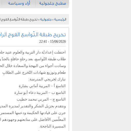
مطبخ جلجولية
أراء وسياسة
الرئيسية
»
جلجولية
» تخريج طبقة التّواسع الفوج ال
تخريج طبقة التّواسع الفوج الرا
15/06/2026 - 22:41
احتفلت إعداديّة دار التربية والعلوم عتيد ج
طلاب طبقة التّواسع، بعد رحلةٍ حافلةٍ بالجدّ و
وسادت أجواء من البهجة والسعادة خلال الحف
طعام وتوزيع شهادات التّخرج على الطلابِ
نبارك لخريجي المدرسة:
التاسع أ – المربية أماني بشارة
التاسع ب – المربية دعاء أبو سارة
التاسع ج – المربي محمد خطيب
ونتقدم بجزيل الشكر والتقدير لمديرة المد
جرن على قيادتها الحكيمة ودعمها المستمر لأ
المعلّمين الأفاضل على متابعتهم وجهودهم ا
المسيرة الناجحة.