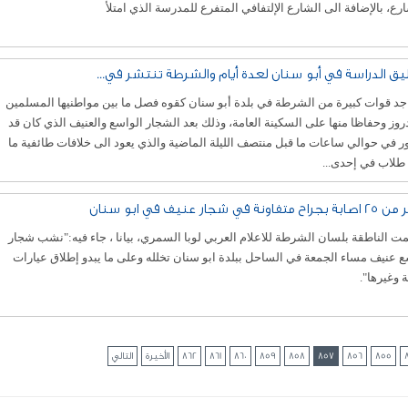
رع، بالإضافة الى الشارع الإلتفافي المتفرع للمدرسة الذي امتلأ
يق الدراسة في أبو سنان لعدة أيام والشرطة تنتشر في...
جد قوات كبيرة من الشرطة في بلدة أبو سنان كقوه فصل ما بين مواطنيها المسلمين
روز وحفاظا منها على السكينة العامة، وذلك بعد الشجار الواسع والعنيف الذي كان قد
 في حوالي ساعات ما قبل منتصف الليلة الماضية والذي يعود الى خلافات طائفية ما
طلاب في إحدى...
اح متفاونة في شجار عنيف في ابو سنان
 الناطقة بلسان الشرطة للاعلام العربي لوبا السمري، بيانا ، جاء فيه:"نشب شجار
 عنيف مساء الجمعة في الساحل ببلدة ابو سنان تخلله وعلى ما يبدو إطلاق عيارات
ة وغيرها".
855
856
857
858
859
860
861
862
الأخيرة
التالي