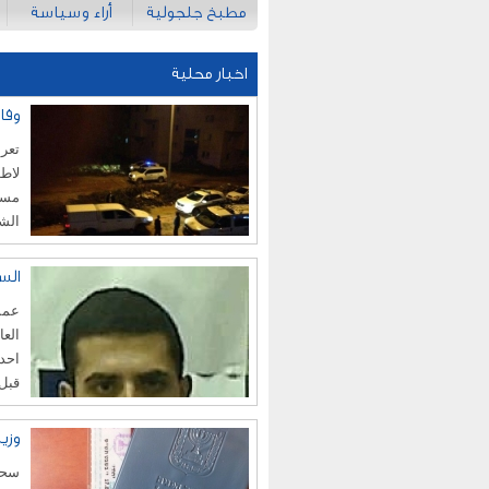
مطبخ جلجولية
أراء وسياسة
اخبار محلية
وفا
تعر
لاطل
مستش
الش
الس
عمم
العا
احد 
قبل 
وزي
سحب 