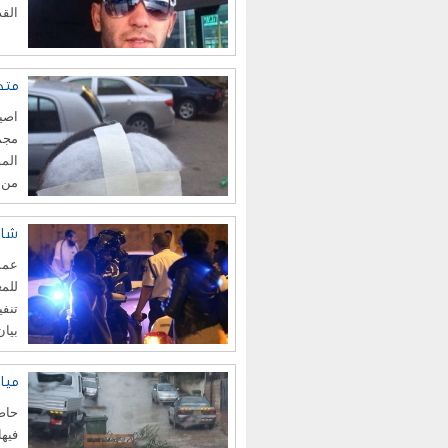
القد
متطر
اصيب
مجمو
المو
من 
شاب
عممت
للمع
بيا
ميا
حاصر