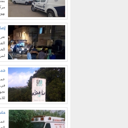
بمنط
مرك
يهود
إصا
تعرض
القس
الخط
لمرك
جبل
عممت
في م
تجوا
للاب
حاد
عمم
الحم