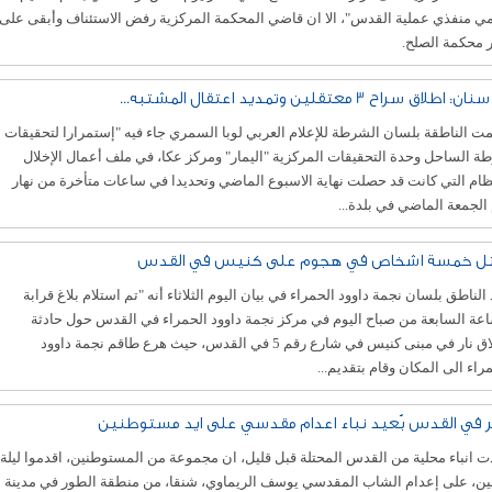
ي منفذي عملية القدس"، الا ان قاضي المحكمة المركزية رفض الاستئناف وأبقى على
 محكمة الصلح.
: اطلاق سراح 3 معتقلين وتمديد اعتقال المشتبه...
 الناطقة بلسان الشرطة للإعلام العربي لوبا السمري جاء فيه "إستمرارا لتحقيقات
 الساحل وحدة التحقيقات المركزية "اليمار" ومركز عكا، في ملف أعمال الإخلال
ظام التي كانت قد حصلت نهاية الاسبوع الماضي وتحديدا في ساعات متأخرة من نهار
الجمعة الماضي في بلدة...
ل خمسة اشخاص في هجوم على كنيس في القدس
 الناطق بلسان نجمة داوود الحمراء في بيان اليوم الثلاثاء أنه "تم استلام بلاغ قرابة
عة السابعة من صباح اليوم في مركز نجمة داوود الحمراء في القدس حول حادثة
إطلاق نار في مبنى كنيس في شارع رقم 5 في القدس، حيث هرع طاقم نجمة داوود
راء الى المكان وقام بتقديم...
ر في القدس بُعيد نباء اعدام مقدسي على ايد مستوطنين
ت انباء محلية من القدس المحتلة قبل قليل، ان مجموعة من المستوطنين، اقدموا ليلة
ثنين، على إعدام الشاب المقدسي يوسف الريماوي، شنقا، من منطقة الطور في مدينة