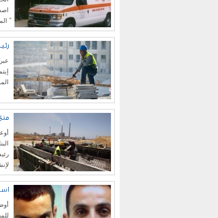
اصطد
ً ال
رئي
عبرت
إيت
المد
منع
أوعز
البن
رئيس
لإنش
اسر
أوض
للم