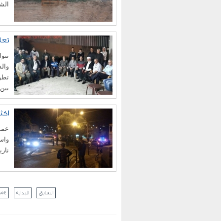
الشا
تعل
تتوا
والد
تطور
بين 
اكثر من 25 اصابة بجر
عممت
واسع
ناري
السابق
البداية
854