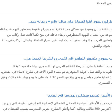
س المحتلة.
فون يهود القوا الحجارة على حافلة رقم 5 واصابة عدد...
 ثلاثة شبان وسيدة من سكان مدينة كفرقاسم بجراح طفيفة بعد ظهر اليوم عندما قام
عة من الشبان اليهود المتطرفين بإلقاء حافلة في بيتح تكفا كانت تقل ركاب من
اطنين العرب. هذا وقد اسفر الحادث ايضا عن اضرار للحافلة، وادخل الركاب في حالة
الخوف والقلق.
 يهودي يتعرض للطعن في القدس والشرطة تبحث عن...
 الناطقة بلسان الشرطة للاعلام العربي لوبا السمري، بيانا جاء فيه: "وفقا
لومات والتفاصيل الاولية المتوفرة، تم مساء اليوم الاحد في شارع الانبياء في القدس،
تنفيذ عملية طعن مواطن يهودي يبلغ من العمر 32 عاما، على ما يبدو بواسطة مفك"، وفق
ن السمري.
ه الأمطار تحاصر مدخلين لمدرسة في الطيبة
ت مياه الأمطار الصباحية المدخل الشمالي لإعدادية النجاح في الطيبة، التي يدرس
فيها أكثر من 800 طالب وطالبة، كما وأغلق الشارع الغربي للمدرسة بسبب الفيضان في