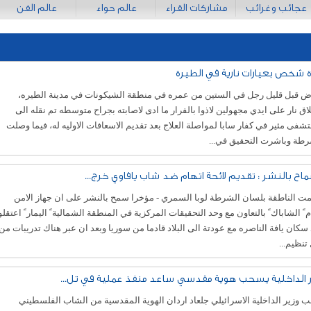
عجائب وغرائب
مشاركات القراء
عالم حواء
عالم الفن
ة شخص بعيارات نارية في الطيرة
ض قبل قليل رجل في الستين من عمره في منطقة الشيكونات في مدينة الطيره،
اق نار على ايدي مجهولين لاذوا بالفرار ما ادى لاصابته بجراح متوسطه تم نقله الى
فى مئير في كفار سابا لمواصلة العلاج بعد تقديم الاسعافات الاوليه له، فيما وصلت
رطة وباشرت التحقيق في...
ماح بالنشر : تقديم لائحة اتهام ضد شاب يافاوي خرج...
ت الناطقة بلسان الشرطة لوبا السمري - مؤخرا سمح بالنشر على ان جهاز الامن
م ً الشاباك ً بالتعاون مع وحد التحقيقات المركزية في المنطقة الشمالية ً اليمار ً اعتقلو
سكان يافة الناصره مع عودتة الى البلاد قادما من سوريا وبعد ان عبر هناك تدريبات من
تنظيم...
ر الداخلية يسحب هوية مقدسي ساعد منفذ عملية في تل...
وزير الداخلية الاسرائيلي جلعاد اردان الهوية المقدسية من الشاب الفلسطيني