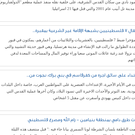
د نادي من سكان القدس الشرقية، على خلفية نقله منفذ عملية مطعم "الدولفناريوم"
تل أبيب عام 2001 والتي قتل فيها 21 اسرائيليا.
ة الإقامة غير الشرعية بمقبرة...
تم مؤخرا ضبط 7 فلسطينيين، بالعشرينات والثلاثينات من أعمارهم، يمكثون في قبور
دة الطوابق ما زالت قيد الإنشاء في مدينة هرتسليا، وهي قبور حديثة التشييد والتي
 نزولا عند رغبة عائلات الموتى سعيا وراء توفير المال والمساحات المعدة لدفن
تهم.
عتداء على سائق اجرة من كفرقاسم في بني براك: نجوت من...
 في الأيام الأخيرة، الإعتداءات العنصرية على المواطنين العرب، خاصة داخل البلدات
ودية، بعد التوتر والأحداث الاخيرة التي تسود البلاد، وكان آخرها عملية القدس التي
 داخل كنيس يهودي وأسفرت عن مقتل 5 اشخاص.
ث طرق دامي بمنطقة بنيامين - رام الله ومصرع فلسطيني
 الناطقة بلسان الشرطة لوبا السمري بيانا جاء فيه :" قبل منتصف هذه الليلة