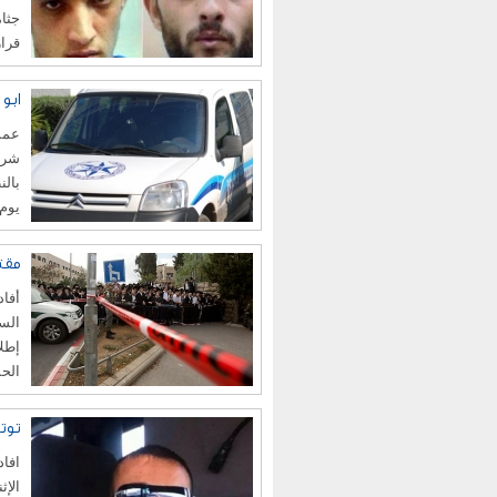
جثام
قرار
ابو سنان
عممت
شرطة
بالن
يوم 
مقت
أفاد
السا
الحم
توت
افاد
الإ