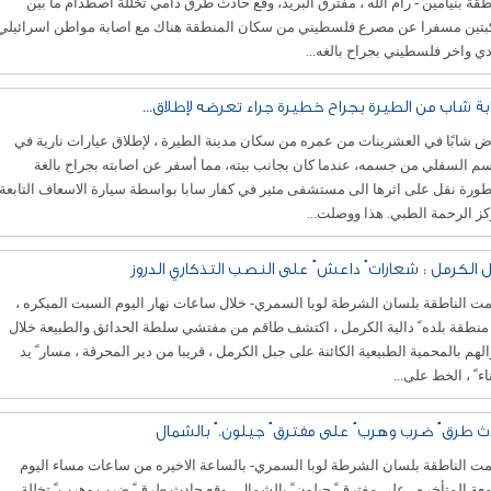
قة بنيامين - رام الله ، مفترق البريد، وقع حادث طرق دامي تخللة اصطدام ما بين
بتين مسفرا عن مصرع فلسطيني من سكان المنطقة هناك مع اصابة مواطن اسرائيلي
ي واخر فلسطيني بجراح بالغه...
بة شاب من الطيرة بجراح خطيرة جراء تعرضه لإطلاق...
 شابًا في العشرينات من عمره من سكان مدينة الطيرة ، لإطلاق عيارات نارية في
م السفلي من جسمه، عندما كان بجانب بيته، مما أسفر عن اصابته بجراح بالغة
ورة نقل على اثرها الى مستشفى مئير في كفار سابا بواسطة سيارة الاسعاف التابعة
ز الرحمة الطبي. هذا ووصلت...
 الكرمل : شعارات ً داعش ً على النصب التذكاري الدروز
 الناطقة بلسان الشرطة لوبا السمري- خلال ساعات نهار اليوم السبت المبكره ،
نطقة بلده ً دالية الكرمل ، اكتشف طاقم من مفتشي سلطة الحدائق والطبيعة خلال
لهم بالمحمية الطبيعية الكائنة على جبل الكرمل ، قريبا من دير المحرقة ، مسار ً يد
ناء ً ، الخط على...
ث طرق ً ضرب وهرب ً على مفترق ً جيلون. ً بالشمال
ت الناطقة بلسان الشرطة لوبا السمري- بالساعة الاخيره من ساعات مساء اليوم
عة المتأخره ، على مفترق ً جيلون ً بالشمال ، وقع حادث طرق ً ضرب وهرب ً تخللة