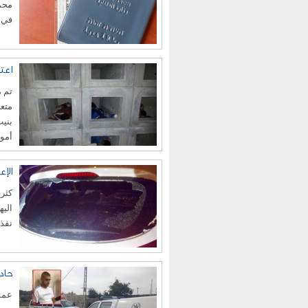
محمو
في مدينة 
اعتقال 7 فلسطينيين بشبه
متعد
بنيت
أموا
الإ
كثرت
اليه
نفذت
حاد
عممت