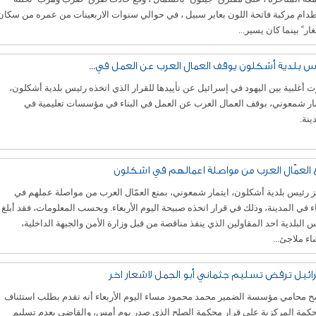
ام مركبة فاتحة اللون بعابر سبيل ، في حوالي سنوات الاربعينات من عمره من سكان
مغار ً بينما كان يسير...
س بلدية أشكلون يوقف العمال العرب عن العمل في...
 أغلبية بين اليهود في إسرائيل عن تأييدها للقرار الذي اتخذه رئيس بلدية أشكلون،
مار شمعوني، بوقف العمال العرب عن العمل في البناء في مؤسسات تعليمية في
ينة.
 العمّال العرب من مواصلة اعمالهم في اشكلون
 رئيس بلدية أشكلون، ايتمار شمعوني، بمنع العمّال العرب من مواصلة عملهم في
اء في المدينة، وذلك في قرار اتخذه صبيحة اليوم الأربعاء. وبحسب المعلومات، فقد أبلغ
 البلدية احد المقاولين الذي ينفذ مناقصة من قبل وزارة الأمن والجبهة الداخلية،
اء ملاجئ...
ائيل ترفض تسليم جثماني أبو الجمل لاشعار اخر
ح محامي مؤسسة الضمير محمد محمود مساء اليوم الأربعاء أنه تقدم بطلب استئناف
حكمة المركزية على قرار محكمة الصلح الذي صدر يوم أمس، والقاضي بعدم تسليم