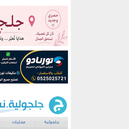
جلجولية
محليات