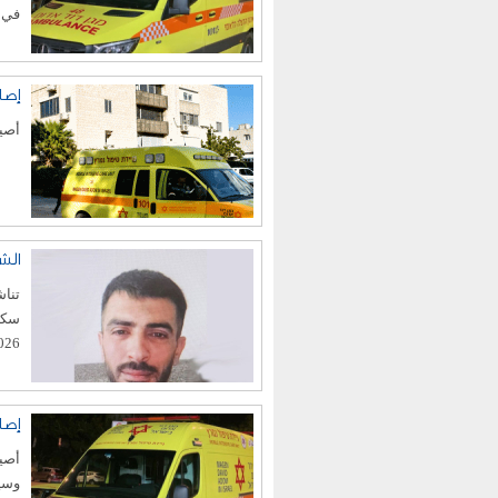
في م
إصابة فتى (13 ع
أصيب فتى قاصر (3
الش
2026، قبل أن تنقطع أخباره 
إصابة فتى (13 ع
وسيا