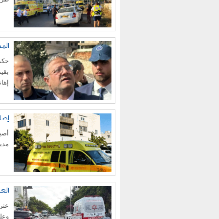
المحك
حكمت
إهان
إصا
مدين
الع
عثر 
وعل