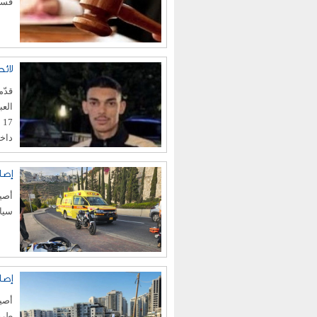
فساد
لائ
قدّم
داخل
إصا
سيار
إصا
طرق 