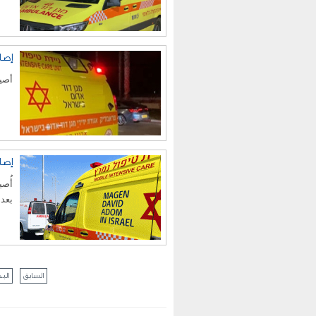
إصابة طفل (9
أصيب طفل (9 سنوات) ب
إصا
بعد 
السابق
البد