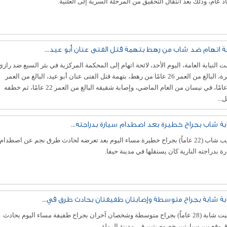
 عام، وذلك بعد انتقال التحقيق من المرحلة السرية إلى العلنية.
حة اتهام ضد شاب من رهط بتهمة قتل الفتى عنان أبو عيد...
ت النيابة العامة، اليوم الأحد، لائحة اتهام إلى المحكمة المركزية في بئر السبع ضد رازي
العبرة، البالغ من العمر 26 عامًا من رهط، بتهمة قتل الفتى عنان أبو عيد، البالغ من العمر
17 عامًا، في نيسان من العام الماضي، وإصابة شقيقه البالغ من العمر 22 عامًا، ثم خطفه
...
بة شاب بجراح خطيرة بعد اصطدام سيارة بدراجته...
أصيب شاب (22 عاماً) بجراح خطيرة مساء اليوم بعد تعرضه لحادث طرق نجم عن اصطدام
ة بدراجته النارية كان يستقلها في مدينة حيفا.
بة شابة بجراح متوسطة وإصابتان طفيفتان بحادث طرق في...
أصيبت شابة (28 عاماً) بجراح متوسطة وشخصان آخران بجراح طفيفة مساء اليوم بحادث
وقع بين سيارتين خصوصيتين في مدينة الرملة.