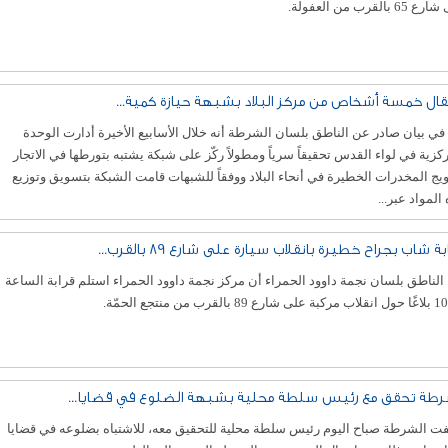
6 بالقرب من العفولة.
قال خمسة أشخاص من مركز البلاد بشبهة حيازة كمية...
في بيان صادر عن الناطق بلسان الشرطة أنه خلال الأسابيع الأخيرة أدارت الوحدة
كزية في لواء القدس تحقيقاً سرياً ومطولاً ركّز على شبكة يشتبه بتورطها في الاتجار
يج المخدرات الخطيرة في أنحاء البلاد ووفقاً للشبهات قامت الشبكة بتسويق وتوزيع
المواد عبر...
ة شاب بجراح خطيرة بانقلاب سيارة على شارع 89 بالقرب...
الناطق بلسان نجمة داوود الحمراء أن مركز نجمة داوود الحمراء استلم قرابة الساعة
ع 89 بالقرب من منتجع الحمّة.
رطة تحقق مع رئيس سلطة محلية بشبهة الضلوع في قضايا...
ت الشرطة صباح اليوم رئيس سلطة محلية للتحقيق معه، للاشتباه بضلوعه في قضايا