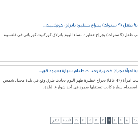
 سنوات) بجراح خطيرة بانزلاق كوركنيت...
جراح خطيرة مساء اليوم بانزلاق كوركنيت كهربائي في قلنسوة.
بة امرأة بجراح خطيرة بعد اصطدام سيارة بعمود في...
أُصيبت امرأة (47 عامًا) بجراح خطيرة ظهر اليوم بحادث طرق وقع في بلدة مجدل شمس
اصطدام سيارة كانت تستقلها بعمود في أحد شوارع البلدة،
اية
8
9
10
11
12
13
14
15
16
الأخيرة
التالي