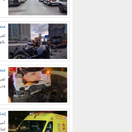
مصر
بال
مصرع
ودراجة
إصابة طفل (7
لحاد