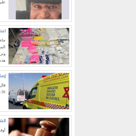
على شارع 5
اعت
جاء 
المر
وترو
هذه 
إصاب
قال 
10:36 بلاغًا حول انقلاب مركبة على شار
الش
أوقف