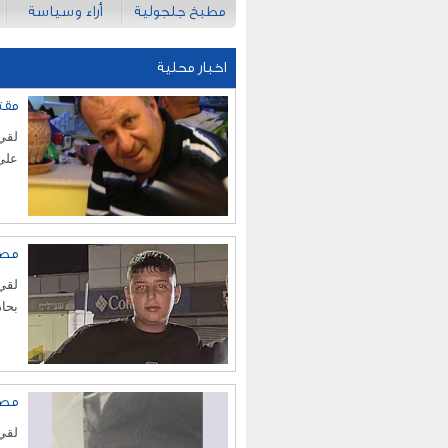
مطبخ جلجولية
أراء وسياسة
اخبار محلية
مقتل رحيب
على شارع 70
مصرع 
بحادث
مصر