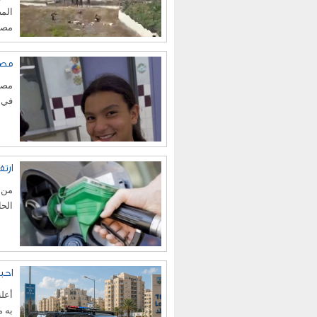
المص
مصاب
مصرع أر
في 
ارت
من ا
الحا
احب
أعلن
به م