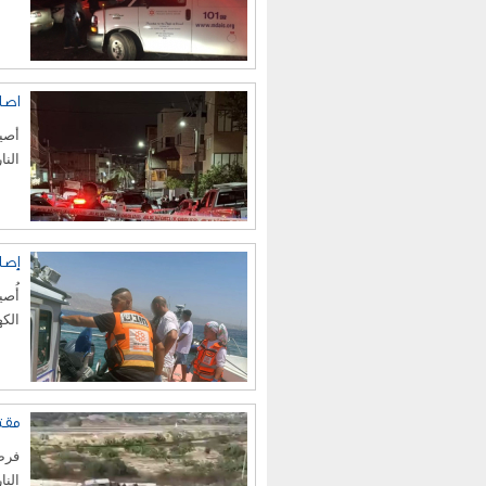
اصا
النا
إصا
أُصي
الكه
مقتل ا
فرض 
النا