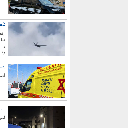
تأه
رفعت
ظل ت
وسط 
وقت
إصابة فتى (14 ع
أصيب فتى (14 عاماً) بجرا
إصا
أصيب عامل أجن