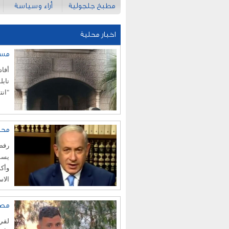
مطبخ جلجولية
أراء وسياسة
اخبار محلية
مست
أفا
نابل
"انت
محك
رفضت
يسمح
وأك
الاس
مصر
لقي