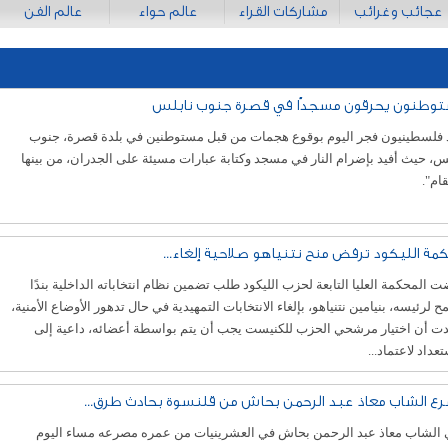
عجائب وغرائب
مشاركات القراء
عالم حواء
عالم الفن
وطنون يحرقون مسجدًا في قصرة جنوب نابلس
د فلسطينيون فجر اليوم بوقوع هجمات من قبل مستوطنين في بلدة قصرة، جنوب
س، حيث أفيد بإضرام النار في مسجد وكتابة عبارات مسيئة على الجدران، من بينها
قام".
مة الليكود ترفض منح نتنياهو صلاحية إلغاء...
 المحكمة العليا التابعة لحزب الليكود طلب تضمين نظام انتخاباته الداخلية بندًا
 لرئيسه، بنيامين نتنياهو، بإلغاء الانتخابات التمهيدية في حال تدهور الأوضاع الأمنية،
دت أن اختيار مرشحي الحزب للكنيست يجب أن يتم بواسطة أعضائه، داعية إلى
تعداد لاعتماد...
ع الشاب معاذ عبد الرحمن بحاش من قلنسوة بحادث طرق...
 الشاب معاذ عبد الرحمن بحاش في العشرينيات من عمره مصرعه مساء اليوم