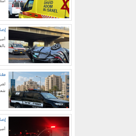
أمتا
إصا
بال
مقتل رجل (48 عا
شعف
إصا
أصيب