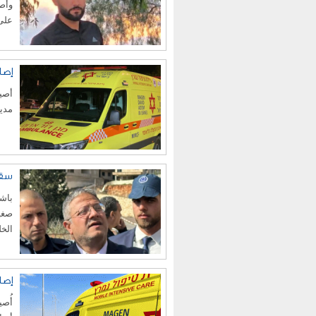
وأص
على شارع 57
إصابة فتى (16 
مدي
سقو
باش
صغير
الخل
إصا