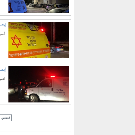
إصا
أصيب
إصا
اصيب
السابق