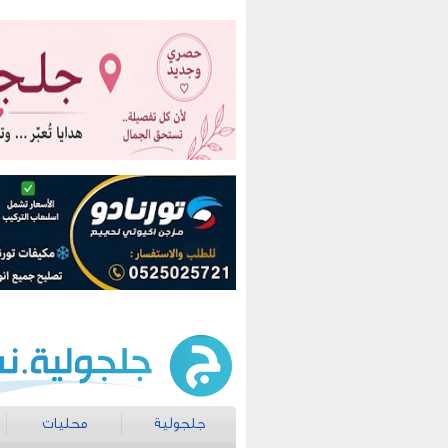
جلجولية
محليات