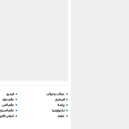
●
عجائب وغرائب
●
فيديو
●
المطبخ
●
عالم حواء
●
رياضة
●
عالم الفن
●
تكنولوجيا
●
عالم السيار
●
علوم
●
اعراس القري