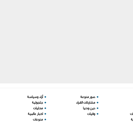
●
صور منوعة
●
أراء وسياسة
●
مشاركات القراء
●
جلجولية
●
دين ودنيا
●
محليات
ات
●
وفيات
●
اخبار عالمية
ة
●
منوعات